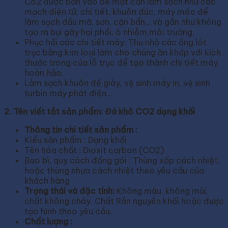
Co2 được bắn vào bề mặt cần làm sạch như các
mạch điện tử, chi tiết, khuôn đúc, máy móc để
làm sạch dầu mỡ, sơn, cặn bẩn… và gần như không
tạo ra bụi gây hại phổi, ô nhiễm môi trường.
Phục hồi các chi tiết máy: Thu nhỏ các ống lót
trục bằng kim loại làm cho chúng ăn khớp với kích
thước trong của lỗ trục để tạo thành chi tiết máy
hoàn hảo.
Làm sạch khuôn đế giày, vệ sinh máy in, vệ sinh
turbin máy phát điện…
2. Tên viết tắt sản phẩm: Đá khô CO2 dạng khối
Thông tin chi tiết sản phẩm :
Kiểu sản phẩm : Dạng khối
Tên hóa chất : Dioxit carbon (CO2)
Bao bì, quy cách đống gói : Thùng xốp cách nhiệt.
hoặc thùng nhựa cách nhiệt theo yêu cầu của
khách hàng
Trạng thái và đặc tính:
Không màu, không mùi,
chất không cháy. Chất Rắn nguyên khối hoặc được
tạo hình theo yêu cầu.
Chất lượng :