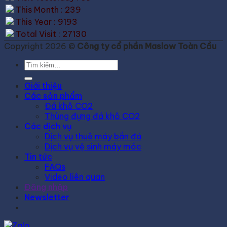
This Month : 239
This Year : 9193
Total Visit : 27130
Copyright 2026 ©
Công ty cổ phần Maslow Toàn Cầu
Tìm
kiếm:
Giới thiệu
Các sản phẩm
Đá khô CO2
Thùng đựng đá khô CO2
Các dịch vụ
Dịch vụ thuê máy bắn đá
Dịch vụ vệ sinh máy móc
Tin tức
FAQs
Video liên quan
Đăng nhập
Newsletter