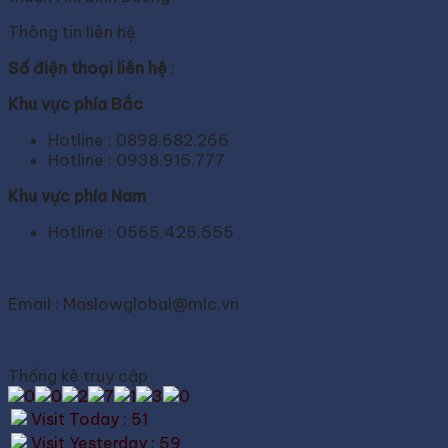
Thông tin liên hệ
Số điện thoại liên hệ
:
Khu vực phía Bắc
Hotline : 0898.682.266
Hotline : 0938.915.777
Khu vực phía Nam
Hotline : 0565.425.555
Email : Maslowglobal@mlc.vn
Thống kê truy cập
Visit Today : 51
Visit Yesterday : 59