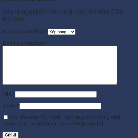
Hãy là người đầu tiên nhận xét “Đá khô CO2 –
Đá Khối”
Đánh giá của bạn
*
Đánh giá của bạn
*
Tên
*
Email
*
Lưu tên của tôi, email, và trang web trong trình
duyệt này cho lần bình luận kế tiếp của tôi.