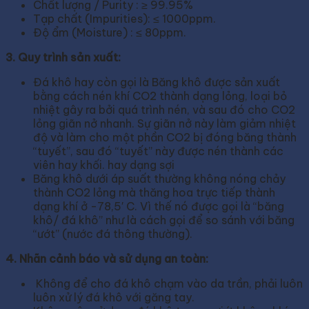
Chất lượng / Purity : ≥ 99.95%
Tạp chất (Impurities): ≤ 1000ppm.
Độ ẩm (Moisture) : ≤ 80ppm.
3. Quy trình sản xuất:
Đá khô hay còn gọi là Băng khô được sản xuất
bằng cách nén khí CO2 thành dạng lỏng, loại bỏ
nhiệt gây ra bởi quá trình nén, và sau đó cho CO2
lỏng giãn nở nhanh. Sự giãn nở này làm giảm nhiệt
độ và làm cho một phần CO2 bị đóng băng thành
“tuyết”, sau đó “tuyết” này được nén thành các
viên hay khối. hay dạng sợi
Băng khô dưới áp suất thường không nóng chảy
thành CO2 lỏng mà thăng hoa trực tiếp thành
dạng khí ở -78,5′ C. Vì thế nó được gọi là “băng
khô/ đá khô” như là cách gọi để so sánh với băng
“ướt” (nước đá thông thường).
4. Nhãn cảnh báo và sử dụng an toàn:
Không để cho đá khô chạm vào da trần, phải luôn
luôn xử lý đá khô với găng tay.