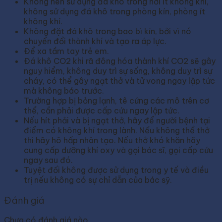
Không nên sử dụng đá khô trong nơi ít không khí,
không sử dụng đá khô trong phòng kín, phòng ít
không khí.
Không đặt đá khô trong bao bì kín, bởi vì nó
chuyển đổi thành khí và tạo ra áp lực.
Để xa tầm tay trẻ em.
Đá khô CO2 khi rã đông hóa thành khí CO2 sẽ gây
nguy hiểm, không duy trì sự sống, không duy trì sự
cháy, có thể gây ngạt thở và tử vong ngay lập tức
mà không báo trước.
Trường hợp bị bỏng lạnh, tê cứng các mô trên cơ
thể, cần phải được cấp cứu ngay lập tức.
Nếu hít phải và bị ngạt thở, hãy để người bệnh tại
điểm có không khí trong lành. Nếu không thể thở
thì hãy hô hấp nhân tạo. Nếu thở khó khăn hãy
cung cấp dưỡng khí oxy và gọi bác sĩ, gọi cấp cứu
ngay sau đó.
Tuyệt đối không được sử dụng trong y tế và điều
trị nếu không có sự chỉ dẫn của bác sỹ.
Đánh giá
Chưa có đánh giá nào.