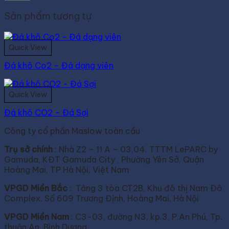
Sản phẩm tương tự
Quick View
Đá khô Co2 – Đá dạng viên
Quick View
Đá khô CO2 – Đá Sợi
Công ty cổ phần Maslow toàn cầu
Trụ sở chính
: Nhà Z2 – 11 A – 03,04. TTTM LePARC by
Gamuda, KĐT Gamuda City , Phường Yên Sở, Quận
Hoàng Mai, TP Hà Nội, Việt Nam
VPGD Miền Bắc
: Tâng 3 tòa CT2B, Khu đô thị Nam Đô
Complex. Số 609 Trương Định, Hoàng Mai, Hà Nội
VPGD Miền Nam
: C3-03, đường N3, kp.3, P.An Phú, Tp.
thuận An, Bình Dương