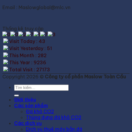
Email : Maslowglobal@mlc.vn
Thống kê truy cập
Visit Today : 43
Visit Yesterday : 51
This Month : 282
This Year : 9236
Total Visit : 27173
Copyright 2026 ©
Công ty cổ phần Maslow Toàn Cầu
Tìm
kiếm:
Giới thiệu
Các sản phẩm
Đá khô CO2
Thùng đựng đá khô CO2
Các dịch vụ
Dịch vụ thuê máy bắn đá