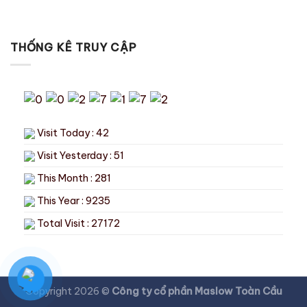
THỐNG KÊ TRUY CẬP
Visit Today : 42
Visit Yesterday : 51
This Month : 281
This Year : 9235
Total Visit : 27172
Copyright 2026 ©
Công ty cổ phần Maslow Toàn Cầu