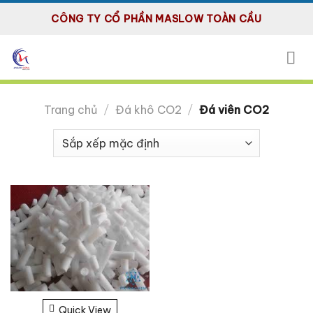
Bỏ
CÔNG TY CỔ PHẦN MASLOW TOÀN CẦU
qua
nội
dung
Trang chủ
/
Đá khô CO2
/
Đá viên CO2
Quick View